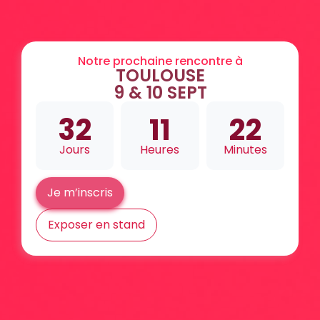
Notre prochaine rencontre à
TOULOUSE
9 & 10 SEPT
32
11
22
Jours
Heures
Minutes
Je m’inscris
Exposer en stand