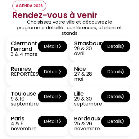
AGENDA 2026
Rendez-vous à venir
Choisissez votre ville et découvrez le
programme détaillé : conférences, ateliers et
stands
Clermont-
Strasbourg
Détails
Détails
Ferrand
29 & 30
avril
3 & 4 mars
Rennes
Nice
Détails
Détails
REPORTÉES
27 & 28
mai
Toulouse
Lille
Détails
Détails
9 & 10
29 & 30
septembre
septembre
Paris
Bordeaux
Détails
Détails
4 & 5
25 & 26
novembre
novembre