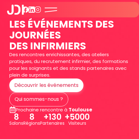
LES ÉVÉNEMENTS DES
JOURNÉES
DES INFIRMIERS
Des rencontres enrichissantes, des ateliers
pratiques, du recrutement infirmier, des formations
pour les soignants et des stands partenaires avec
plein de surprises.
Découvrir les événements
Qui sommes-nous ?
Prochaine rencontre à
Toulouse
8
8
+130
+5000
Salons
Régions
Partenaires
Visiteurs