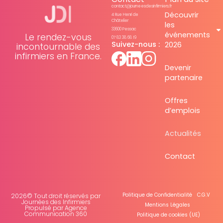
contact@journeesdesinfirmiers.fr
Découvrir
4 Rue Henri de
Châtelier
les
33600 Pessac
événements
Le rendez-vous
07 83 38 68 19
Suivez-nous :
2026
incontournable des
infirmiers en France.
Devenir
partenaire
Offres
d’emplois
Actualités
Contact
Politique de Confidentialité
C.G.V
2026© Tout droit réservés par
Journées des Infirmiers
Mentions Légales
Propulsé par Agence
Communication 360
Politique de cookies (UE)