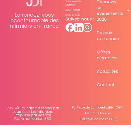
Découvrir
4 Rue Henri de
Châtelier
les
33600 Pessac
événements
Le rendez-vous
07 83 38 68 19
Suivez-nous :
2026
incontournable des
infirmiers en France.
Devenir
partenaire
Offres
d’emplois
Actualités
Contact
Politique de Confidentialité
C.G.V
2026© Tout droit réservés par
Journées des Infirmiers
Mentions Légales
Propulsé par Agence
Communication 360
Politique de cookies (UE)