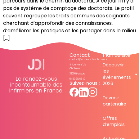
parcours dans le chemin du doctorat. A ce jour il n’y a
pas de système de comptage des doctorats. Le profil
souvent regroupe les traits communs des soignants
cherchant d’approfondir des connaissances,
d’améliorer les pratiques et les partager dans le milieu
[…]
Contact
Plan du site
contact@journeesdesinfirmiers.fr
Découvrir
4 Rue Henri de
Châtelier
les
33600 Pessac
événements
Le rendez-vous
07 83 38 68 19
Suivez-nous :
2026
incontournable des
infirmiers en France.
Devenir
partenaire
Offres
d’emplois
Actualités