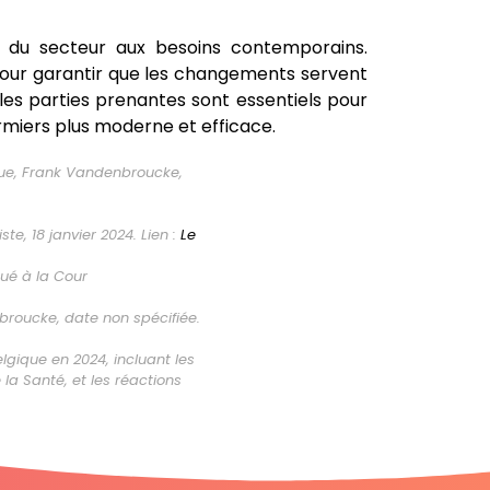
n du secteur aux besoins contemporains.
 pour garantir que les changements servent
 les parties prenantes sont essentiels pour
irmiers plus moderne et efficace.
ique, Frank Vandenbroucke,
te, 18 janvier 2024. Lien :
Le
qué à la Cour
nbroucke, date non spécifiée.
lgique en 2024, incluant les
 la Santé, et les réactions