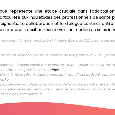
gique représente une étape cruciale dans l’adaptatio
articulière aux inquiétudes des professionnels de santé
soignants. La collaboration et le dialogue continus entre
ssurer une transition réussie vers un modèle de soins inf
rme soins infirmiers, profession infirmière Belgique 2024, santé publ
rmières en désaccord avec la réforme de leur profession », Le Spécialis
nfirmier : à peine validé par le fédéral, l’avant-projet de loi est atta
Post, date non spécifiée. Lien :
L-Post
.
sion infirmière | Frank Vandenbroucke », site officiel de Frank Vande
oucke
.
perspective complète sur la réforme de la profession infirmière en Be
s d’infirmières, les détails de la réforme proposée par le ministre de
les face à ces changements.