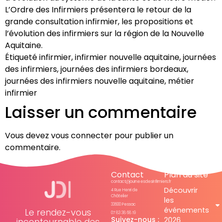
L’Ordre des Infirmiers présentera le retour de la
grande consultation infirmier, les propositions et
l’évolution des infirmiers sur la région de la Nouvelle
Aquitaine.
Étiqueté
infirmier
,
infirmier nouvelle aquitaine
,
journées
des infirmiers
,
journées des infirmiers bordeaux
,
journées des infirmiers nouvelle aquitaine
,
métier
infirmier
Laisser un commentaire
Vous devez
vous connecter
pour publier un
commentaire.
Contact
Plan du site
contact@journeesdesinfirmiers.fr
Découvrir
4 Rue Henri de
Châtelier
les
33600 Pessac
événements
Le rendez-vous
07 83 38 68 19
Suivez-nous :
2026
incontournable des